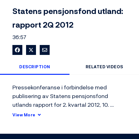
Video
Statens pensjonsfond utland:
rapport 2Q 2012
36:57
Share on Facebook
Share on X
Share via Email
DESCRIPTION
RELATED VIDEOS
Pressekonferanse i forbindelse med 
publisering av Statens pensjonsfond 
utlands rapport for 2. kvartal 2012, 10. 
august 2012
View More