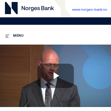
www.norges-bank.no
MENU
Play