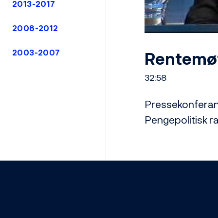
2013-2017
2008-2012
Rentemøt
2003-2007
32:58
Pressekonferans
Pengepolitisk ra