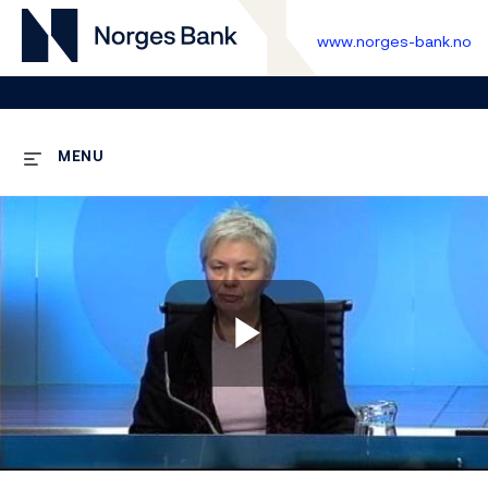
www.norges-bank.no
MENU
Play