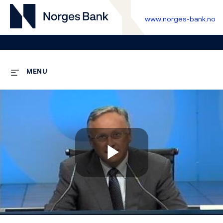
www.norges-bank.no
MENU
Play