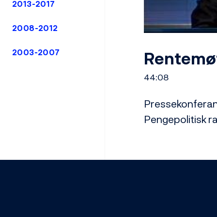
2013-2017
2008-2012
Rentemøt
2003-2007
44:08
Pressekonferans
Pengepolitisk r