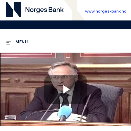
www.norges-bank.no
MENU
Play