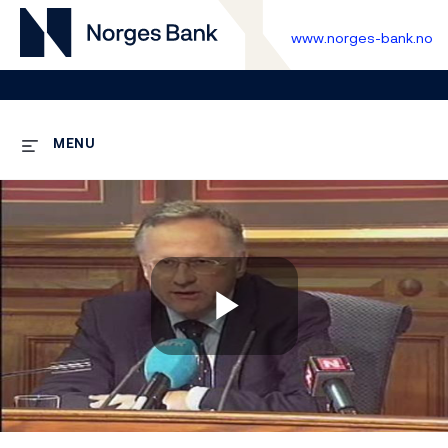
www.norges-bank.no
MENU
Play