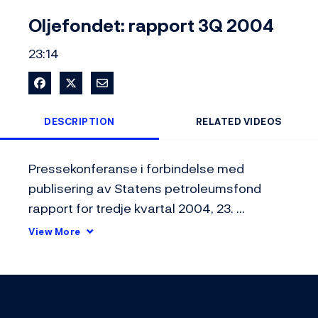
Video
Oljefondet: rapport 3Q 2004
23:14
Share on Facebook
Share on X
Share via Email
DESCRIPTION
RELATED VIDEOS
Pressekonferanse i forbindelse med 
publisering av Statens petroleumsfond 
rapport for tredje kvartal 2004, 23. 
november 2004
View More