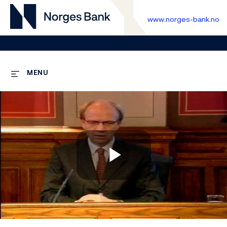
www.norges-bank.no
MENU
Play