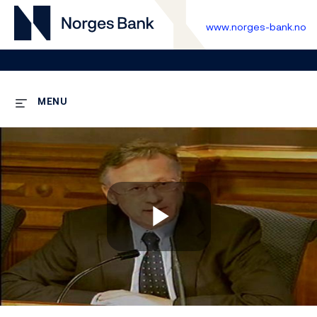
www.norges-bank.no
MENU
Play