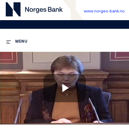
www.norges-bank.no
MENU
Play