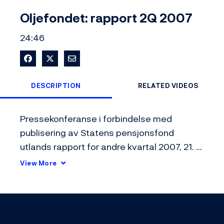
Video
Oljefondet: rapport 2Q 2007
24:46
Share on Facebook
Share on X
Share via Email
DESCRIPTION
RELATED VIDEOS
Pressekonferanse i forbindelse med 
publisering av Statens pensjonsfond 
utlands rapport for andre kvartal 2007, 21. 
august 2007
View More