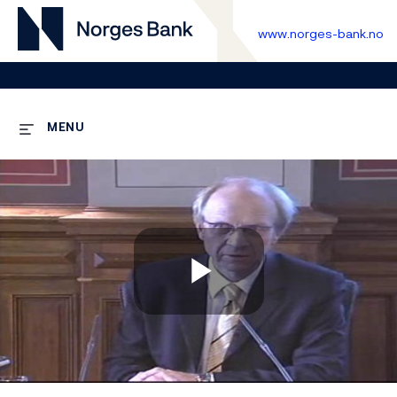
www.norges-bank.no
MENU
Play