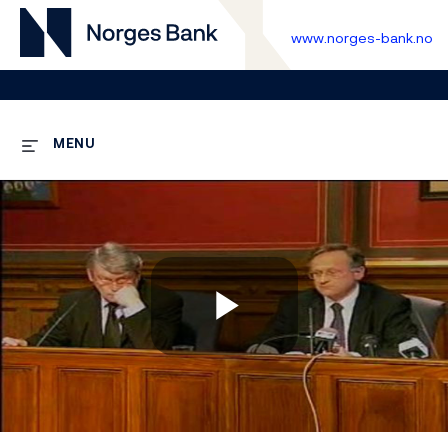
www.norges-bank.no
MENU
Play