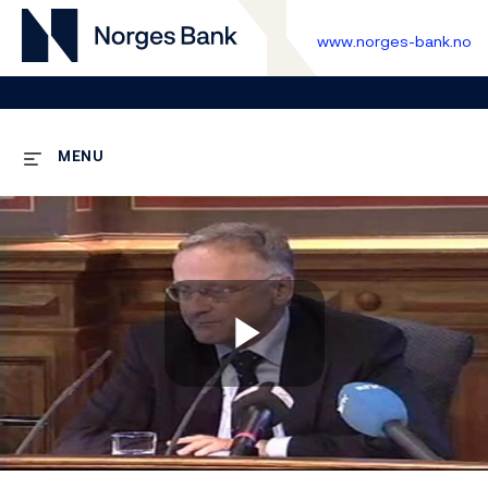
www.norges-bank.no
MENU
Play