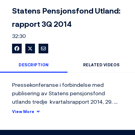
Video
Statens Pensjonsfond Utland:
rapport 3Q 2014
32:30
Share on Facebook
Share on X
Share via Email
DESCRIPTION
RELATED VIDEOS
Pressekonferanse i forbindelse med 
publisering av Statens pensjonsfond 
utlands tredje  kvartalsrapport 2014, 29. 
oktober 2014
View More