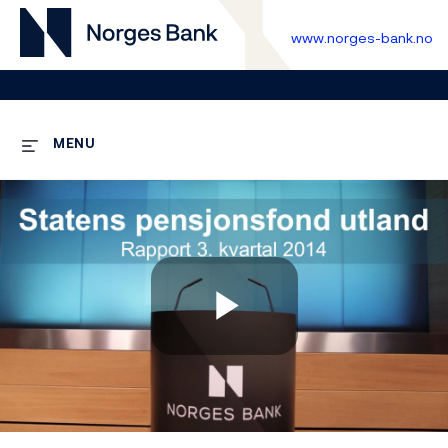
www.norges-bank.no
MENU
Play