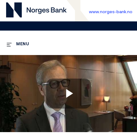
www.norges-bank.no
MENU
Play