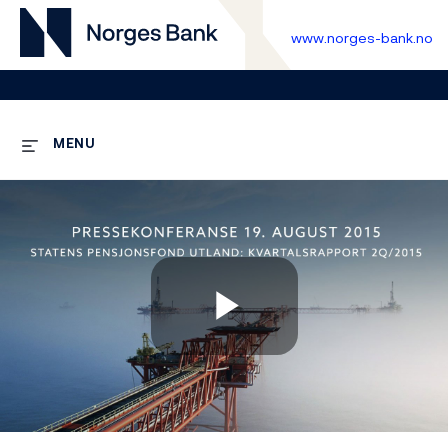
www.norges-bank.no
MENU
Play