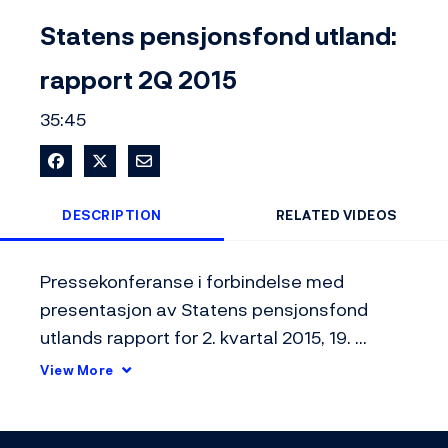
Video
Statens pensjonsfond utland:
rapport 2Q 2015
35:45
Share on Facebook
Share on X
Share via Email
DESCRIPTION
RELATED VIDEOS
Pressekonferanse i forbindelse med 
presentasjon av Statens pensjonsfond 
utlands rapport for 2. kvartal 2015, 19. 
august 2015
View More