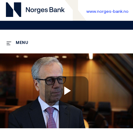
www.norges-bank.no
MENU
Play