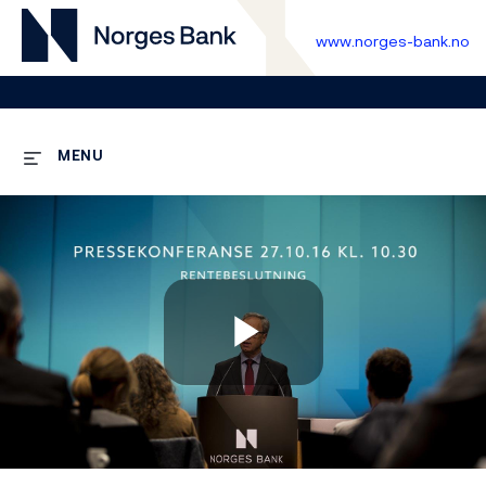
www.norges-bank.no
MENU
Play