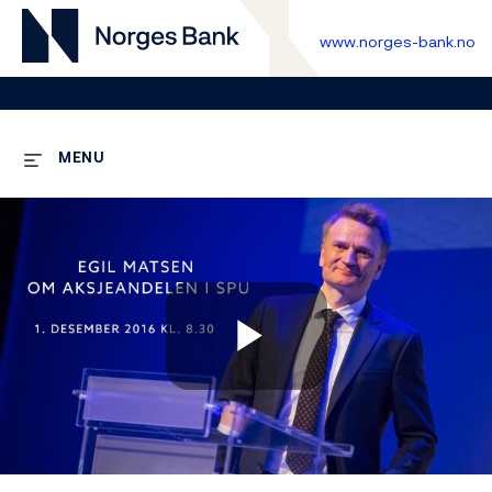
www.norges-bank.no
MENU
Play