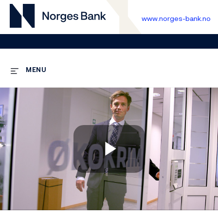
www.norges-bank.no
MENU
Play