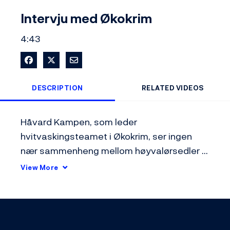
Video
Intervju med Økokrim
4:43
Share on Facebook
Share on X
Share via Email
DESCRIPTION
RELATED VIDEOS
Håvard Kampen, som leder 
hvitvaskingsteamet i Økokrim, ser ingen 
nær sammenheng mellom høyvalørsedler 
og omfanget av økonomisk kriminalitet. 
View More