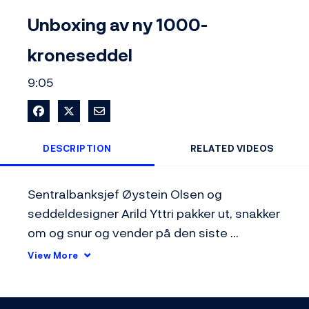
Video
Unboxing av ny 1000-
kroneseddel
9:05
Share on Facebook
Share on X
Share via Email
DESCRIPTION
RELATED VIDEOS
Sentralbanksjef Øystein Olsen og 
seddeldesigner Arild Yttri pakker ut, snakker 
om og snur og vender på den siste 
seddelen i Norges Banks nye seddelserie: 
View More
1000-kroneseddelen, aka Høvdingen.