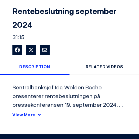
Video
Rentebeslutning september
2024
31:15
Share on Facebook
Share on X
Share via Email
DESCRIPTION
RELATED VIDEOS
Sentralbanksjef Ida Wolden Bache 
presenterer rentebeslutningen på 
pressekonferansen 19. september 2024. 
Styringsrenten ble holdt uendret på 4,5 
View More
prosent.