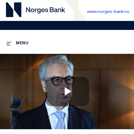
www.norges-bank.no
MENU
Play