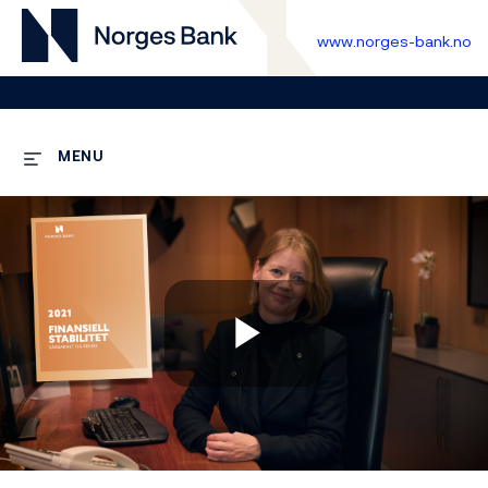
www.norges-bank.no
MENU
Play