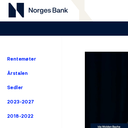
Rentemøter
Årstalen
Sedler
2023-2027
2018-2022