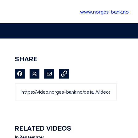
www.norges-bank.no
SHARE
Share on Facebook
Share on X
Share via Email
RELATED VIDEOS
In Rentemøter