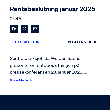
Video
Rentebeslutning januar 2025
25:45
Share on Facebook
Share on X
Share via Email
DESCRIPTION
RELATED VIDEOS
Sentralbanksjef Ida Wolden Bache 
presenterer rentebeslutningen på 
pressekonferansen 23. januar 2025. 
Styringsrenten ble holdt uendret på 4,5 
View More
prosent.