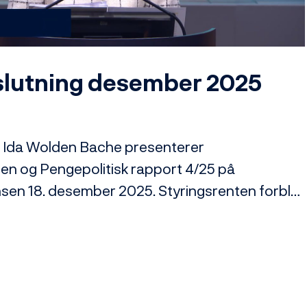
Video
lutning desember 2025
 Ida Wolden Bache presenterer 
en og Pengepolitisk rapport 4/25 på 
en 18. desember 2025. Styringsrenten forble 
osent.