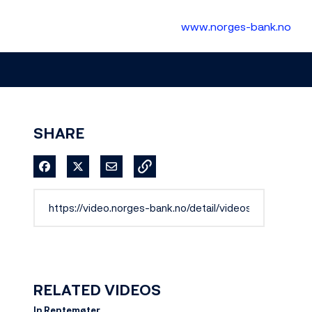
www.norges-bank.no
SHARE
Share on Facebook
Share on X
Share via Email
RELATED VIDEOS
In Rentemøter