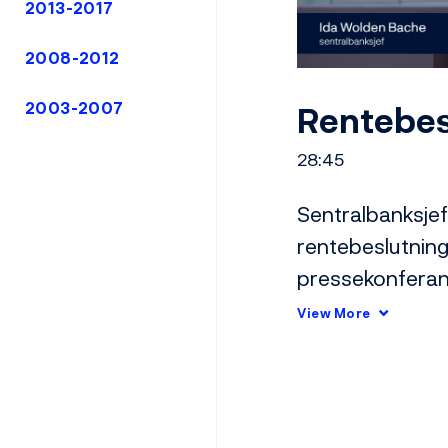
2013-2017
2008-2012
Rentebes
2003-2007
28:45
Sentralbanksjef
rentebeslutning
pressekonferans
uendret på 4 pr
View More