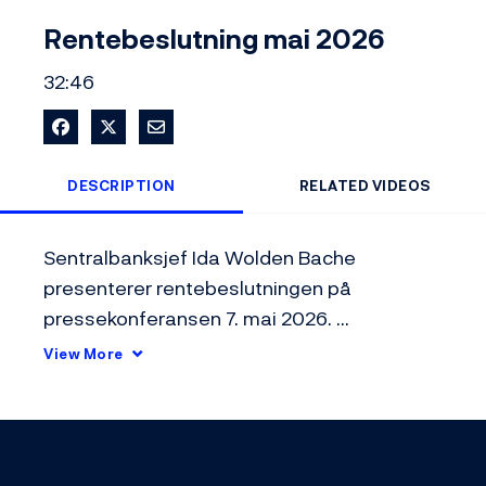
Video
Rentebeslutning mai 2026
32:46
Share on Facebook
Share on X
Share via Email
DESCRIPTION
RELATED VIDEOS
Sentralbanksjef Ida Wolden Bache 
presenterer rentebeslutningen på 
pressekonferansen 7. mai 2026. 
Styringsrenten ble satt opp fra 4 til 4,25 
View More
prosent.