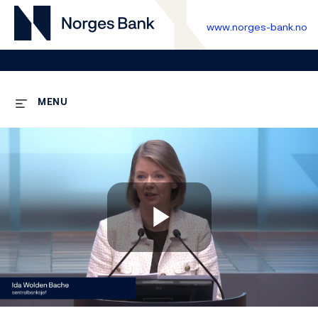
www.norges-bank.no
MENU
Play